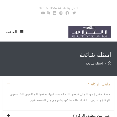
اتصل بنا 00966115624636
القائمة
اسئلة شائعة
>
اسئلة شائعة
ماهي الزكاة ؟
حصة مقدرة من المال فرضها الله لمستحقيها، يدفعها المكلفون الخاضعون
للزكاة وتصرف للفقراء والمساكين وغيرهم من المستحقين .
على من تنطبق الزكاة ؟