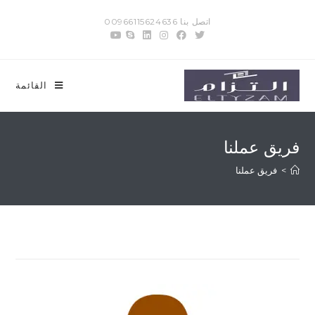
اتصل بنا 00966115624636
القائمة
فريق عملنا
>
فريق عملنا